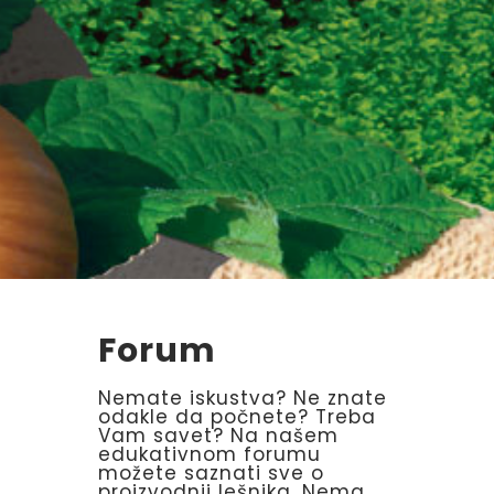
Forum
Nemate iskustva? Ne znate
odakle da počnete? Treba
Vam savet? Na našem
edukativnom forumu
možete saznati sve o
proizvodnji lešnika. Nema