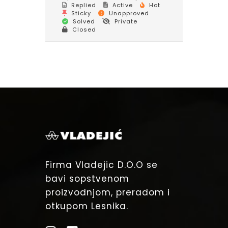
Replied
Active
Hot
Sticky
Unapproved
Solved
Private
Closed
Firma Vladejic D.O.O se
bavi sopstvenom
proizvodnjom, preradom i
otkupom Lesnika.