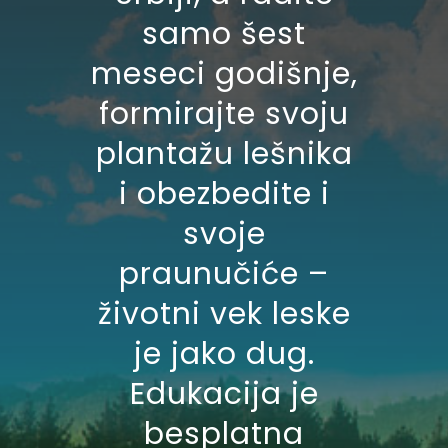
samo šest
meseci godišnje,
formirajte svoju
plantažu lešnika
i obezbedite i
svoje
praunučiće –
životni vek leske
je jako dug.
Edukacija je
besplatna