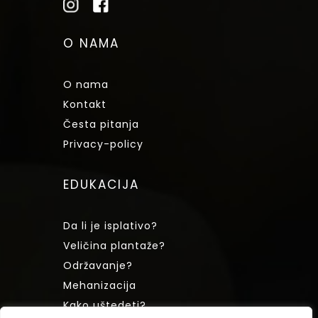
O NAMA
O nama
Kontakt
Česta pitanja
Privacy-policy
EDUKACIJA
Da li je isplativo?
Veličina plantaže?
Održavanje?
Mehanizacija
Kako uštedeti?