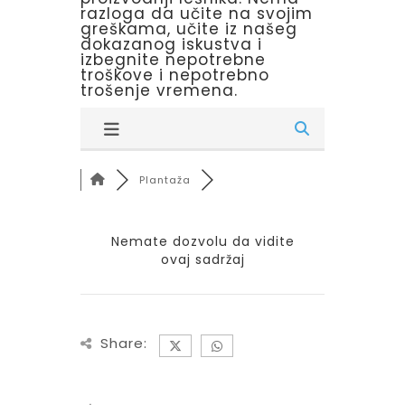
razloga da učite na svojim
greškama, učite iz našeg
dokazanog iskustva i
izbegnite nepotrebne
troškove i nepotrebno
trošenje vremena.
Plantaža
Nemate dozvolu da vidite
ovaj sadržaj
Share: