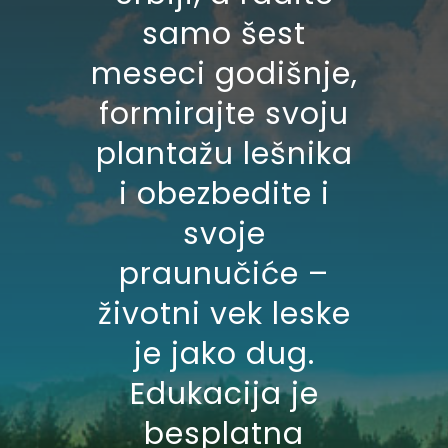
samo šest
meseci godišnje,
formirajte svoju
plantažu lešnika
i obezbedite i
svoje
praunučiće –
životni vek leske
je jako dug.
Edukacija je
besplatna