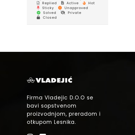
Replied
Active
Hot
Sticky
Unapproved
Solved
Private
Closed
Firma Vladejic D.O.O se
bavi sopstvenom
proizvodnjom, preradom i
otkupom Lesnika.