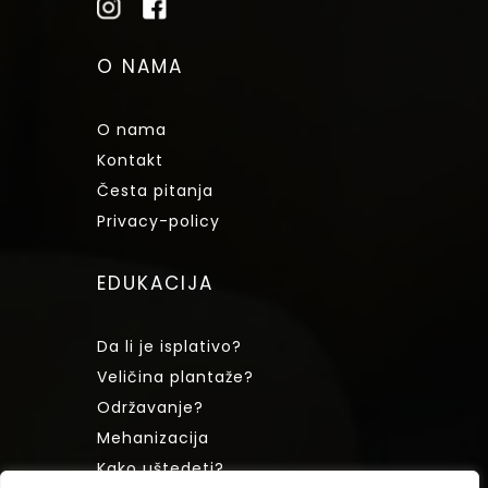
O NAMA
O nama
Kontakt
Česta pitanja
Privacy-policy
EDUKACIJA
Da li je isplativo?
Veličina plantaže?
Održavanje?
Mehanizacija
Kako uštedeti?