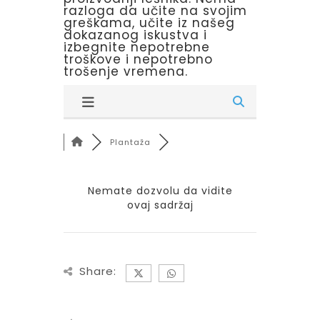
razloga da učite na svojim
greškama, učite iz našeg
dokazanog iskustva i
izbegnite nepotrebne
troškove i nepotrebno
trošenje vremena.
Plantaža
Nemate dozvolu da vidite
ovaj sadržaj
Share: