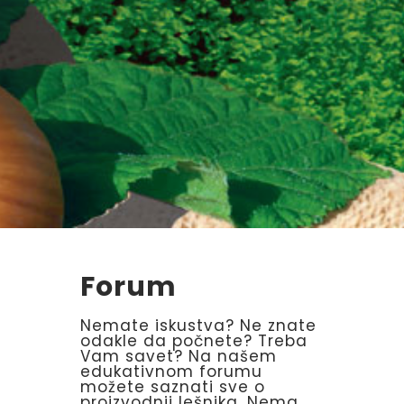
Forum
Nemate iskustva? Ne znate
odakle da počnete? Treba
Vam savet? Na našem
edukativnom forumu
možete saznati sve o
proizvodnji lešnika. Nema