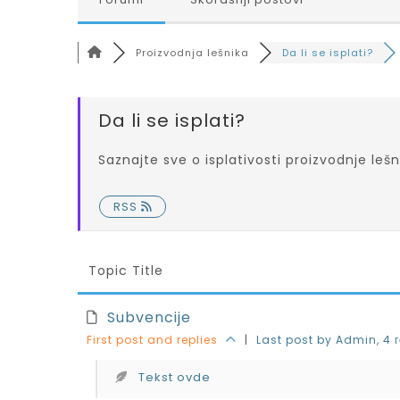
Proizvodnja lešnika
Da li se isplati?
Da li se isplati?
Saznajte sve o isplativosti proizvodnje lešn
RSS
Topic Title
Subvencije
First post and replies
|
Last post by Admin
, 4
Tekst ovde