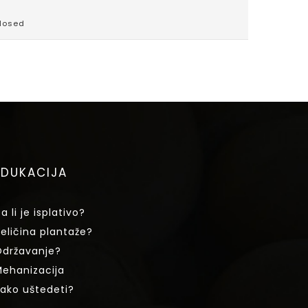
losed
EDUKACIJA
a li je isplativo?
eličina plantaže?
državanje?
ehanizacija
ako uštedeti?