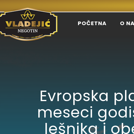
POČETNA
O N
Evropska pla
meseci godiš
lešnika i o