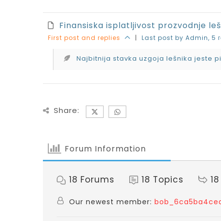
Finansiska isplatljivost prozvodnje le
First post and replies
|
Last post by Admin
, 5
Najbitnija stavka uzgoja lešnika jeste pi
Share:
Forum Information
18
Forums
18
Topics
18
Our newest member:
bob_6ca5ba4ce