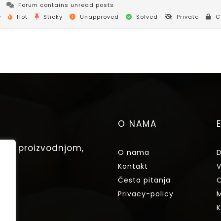
Forum contains unread posts
e
Hot
Sticky
Unapproved
Solved
Private
C
O NAMA
nom proizvodnjom,
O nama
D
Kontakt
V
Česta pitanja
O
Privacy-policy
M
K