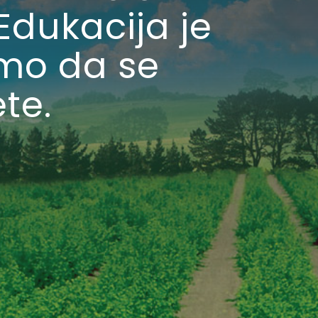
 Edukacija je
amo da se
ete.