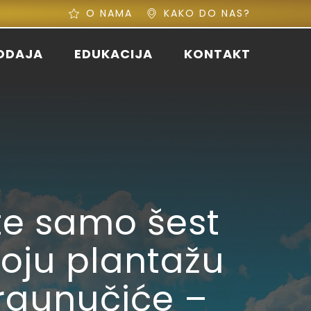
O NAMA
KAKO DO NAS?
ODAJA
EDUKACIJA
KONTAKT
ite samo šest
voju plantažu
praunučiće –