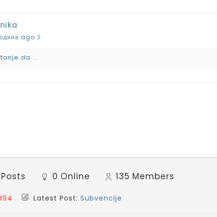
šnika
 година ago
tanje da ...
Posts
0
Online
135
Members
d94
Latest Post:
Subvencije