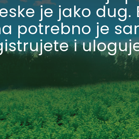
leske je jako dug.
a potrebno je s
istrujete i uloguj