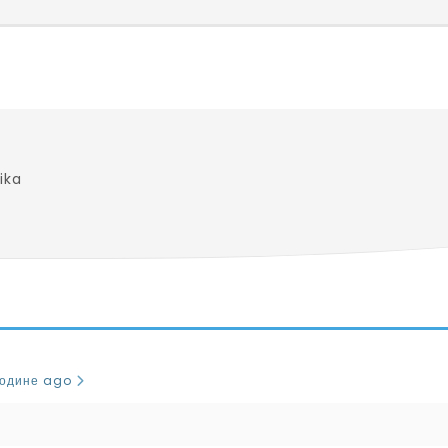
ika
 године ago