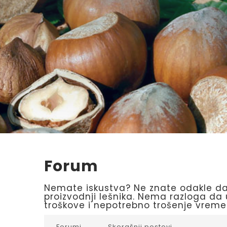
Forum
Nemate iskustva? Ne znate odakle d
proizvodnji lešnika. Nema razloga da
troškove i nepotrebno trošenje vreme
Forumi
Skorašnji postovi