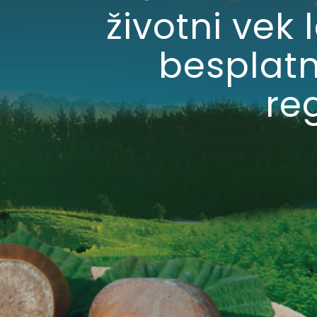
životni vek 
besplatn
reg