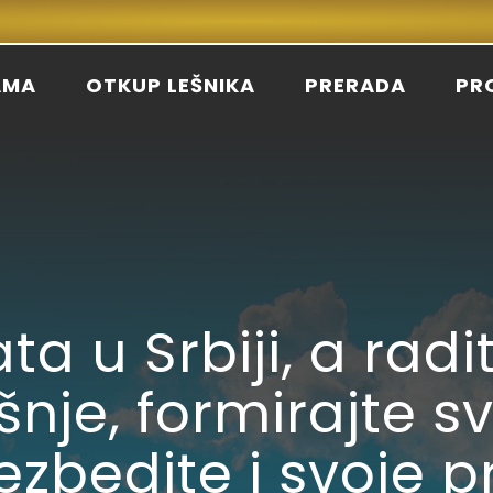
AMA
OTKUP LEŠNIKA
PRERADA
PR
ta u Srbiji, a rad
nje, formirajte s
bezbedite i svoje 