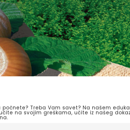
a počnete? Treba Vam savet? Na našem eduka
 učite na svojim greškama, učite iz našeg doka
na.